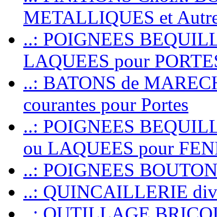
METALLIQUES et Autr
..: POIGNEES BEQUIL
LAQUEES pour PORT
..: BATONS de MARECHAL
courantes pour Portes
..: POIGNEES BEQUI
ou LAQUEES pour FE
..: POIGNEES BOUTO
..: QUINCAILLERIE dive
..: OUTILLAGE BRIC