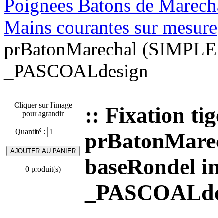
Poignees Batons de Marechal
Mains courantes sur mesure
prBatonMarechal (SIMPLE 1
_PASCOALdesign
Cliquer sur l'image
:: Fixation 
pour agrandir
Quantité :
prBatonMarec
baseRondel in
0 produit(s)
_PASCOALde