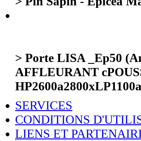
> Pin Sapin - Epicea Ma
> Porte LISA _Ep50 (Am
AFFLEURANT cPOUS
HP2600a2800xLP1100a1
SERVICES
CONDITIONS D'UTILI
LIENS ET PARTENAIR