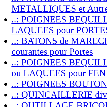
METALLIQUES et Autr
..: POIGNEES BEQUIL
LAQUEES pour PORT
..: BATONS de MARECHAL
courantes pour Portes
..: POIGNEES BEQUI
ou LAQUEES pour FE
..: POIGNEES BOUTO
..: QUINCAILLERIE dive
..: OUTILLAGE BRIC