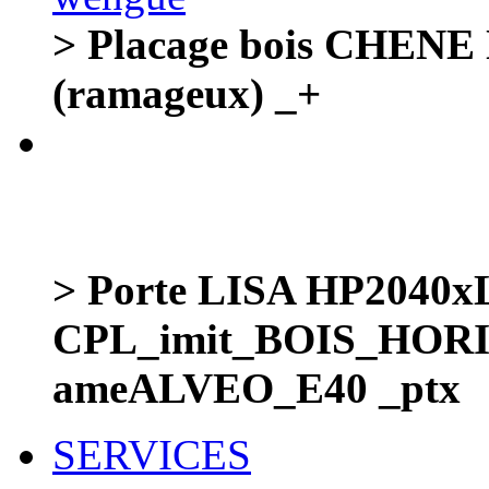
> Placage bois CHEN
(ramageux) _+
> Porte LISA HP204
CPL_imit_BOIS_HOR
ameALVEO_E40 _ptx
SERVICES