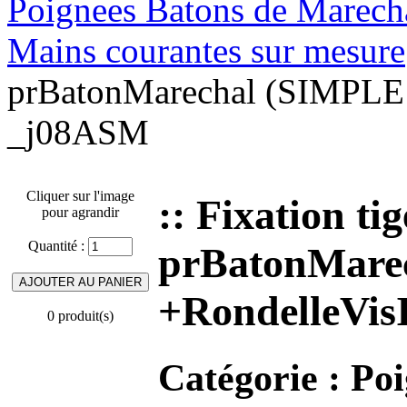
Poignees Batons de Marechal
Mains courantes sur mesure
prBatonMarechal (SIMPLE 1
_j08ASM
Cliquer sur l'image
:: Fixation 
pour agrandir
Quantité :
prBatonMarec
+RondelleVis
0 produit(s)
Catégorie :
Poi