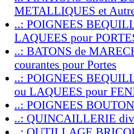
METALLIQUES et Autr
..: POIGNEES BEQUIL
LAQUEES pour PORT
..: BATONS de MARECHAL
courantes pour Portes
..: POIGNEES BEQUI
ou LAQUEES pour FE
..: POIGNEES BOUTO
..: QUINCAILLERIE dive
..: OUTILLAGE BRIC