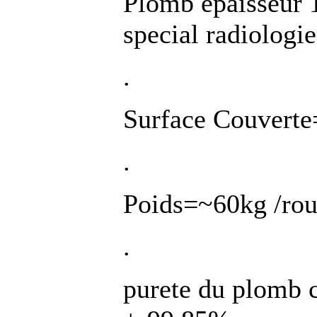
Plomb epaisseur 
special radiologi
.
Surface Couverte
.
Poids=~60kg /rou
.
purete du plomb c