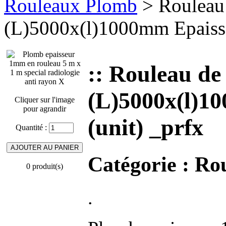
Rouleaux Plomb
> Roulea
(L)5000x(l)1000mm Epaiss
:: Rouleau 
(L)5000x(l)
Cliquer sur l'image
pour agrandir
(unit) _prfx
Quantité :
Catégorie :
Ro
0 produit(s)
.