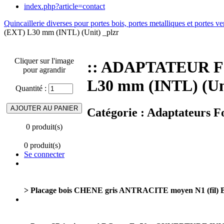
index.php?article=contact
Quincaillerie diverses pour portes bois, portes metalliques et portes ve
(EXT) L30 mm (INTL) (Unit) _plzr
Cliquer sur l'image
:: ADAPTATEUR F
pour agrandir
L30 mm (INTL) (Uni
Quantité :
Catégorie :
Adaptateurs Fo
0 produit(s)
0 produit(s)
Se connecter
> Placage bois CHENE gris ANTRACITE moyen N1 (fil) B