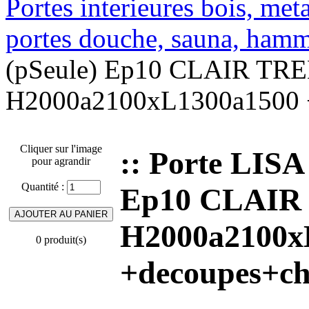
Portes interieures bois, met
portes douche, sauna, ha
(pSeule) Ep10 CLAIR T
H2000a2100xL1300a1500 +
Cliquer sur l'image
:: Porte LIS
pour agrandir
Quantité :
Ep10 CLAI
H2000a2100x
0 produit(s)
+decoupes+ch