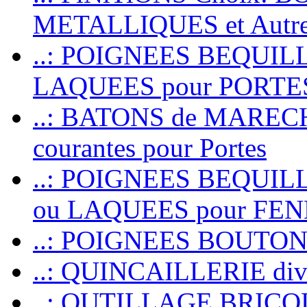
METALLIQUES et Autr
..: POIGNEES BEQUIL
LAQUEES pour PORT
..: BATONS de MARECHAL
courantes pour Portes
..: POIGNEES BEQUI
ou LAQUEES pour FE
..: POIGNEES BOUTO
..: QUINCAILLERIE dive
..: OUTILLAGE BRIC