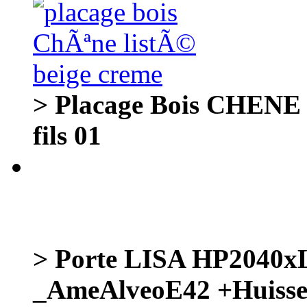
> Placage Bois CHENE b
fils 01
> Porte LISA HP2040
_AmeAlveoE42 +Huiss