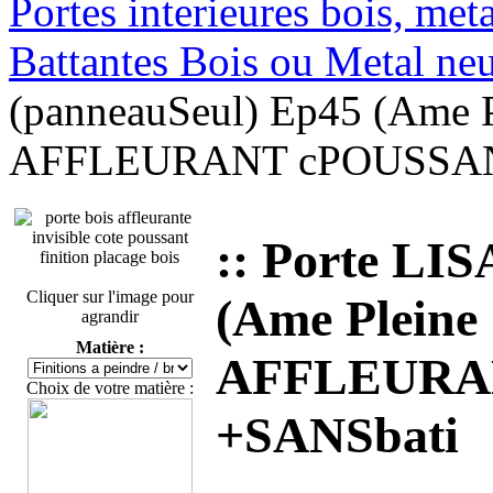
Portes interieures bois, met
Battantes Bois ou Metal ne
(panneauSeul) Ep45 (Ame P
AFFLEURANT cPOUSSAN
:: Porte LI
Cliquer sur l'image pour
(Ame Pleine 
agrandir
Matière :
AFFLEURA
Choix de votre matière :
+SANSbati