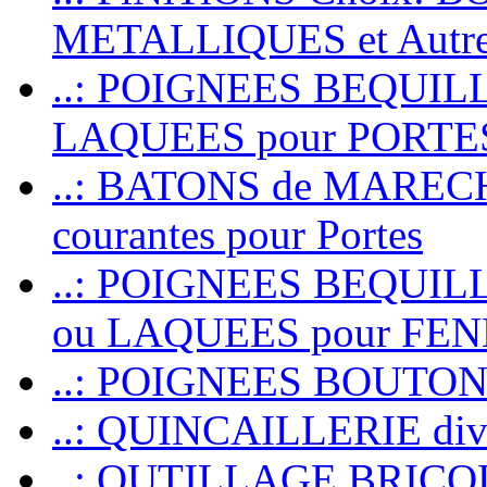
METALLIQUES et Autr
..: POIGNEES BEQUIL
LAQUEES pour PORT
..: BATONS de MARECHAL
courantes pour Portes
..: POIGNEES BEQUI
ou LAQUEES pour FE
..: POIGNEES BOUTO
..: QUINCAILLERIE dive
..: OUTILLAGE BRIC