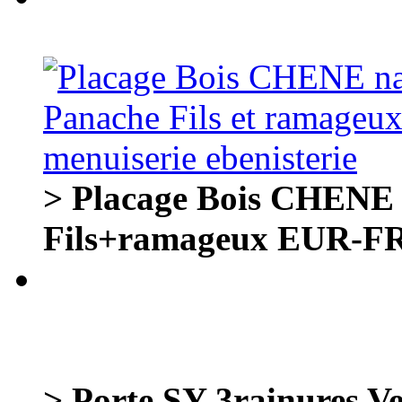
> Placage Bois CHENE 
Fils+ramageux EUR-FR
> Porte SY 3rainures V