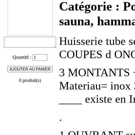
Catégorie :
Po
sauna, hamm
Huisserie tube 
COUPES d ONG
Quantité :
3 MONTANTS +
0 produit(s)
Materiau= inox 
____ existe en 
.
1 OUVRANT su