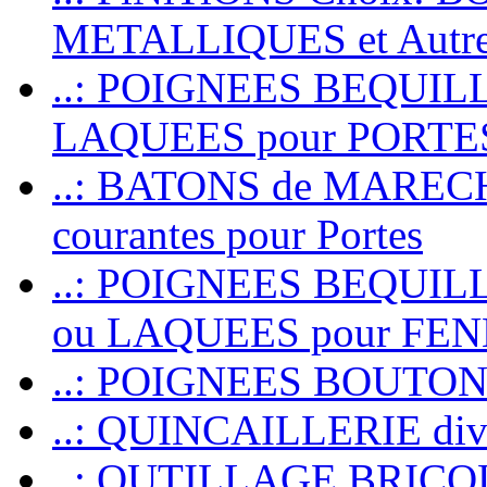
METALLIQUES et Autr
..: POIGNEES BEQUIL
LAQUEES pour PORT
..: BATONS de MARECHAL
courantes pour Portes
..: POIGNEES BEQUI
ou LAQUEES pour FE
..: POIGNEES BOUTO
..: QUINCAILLERIE dive
..: OUTILLAGE BRIC