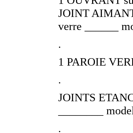
JOINT AIMANT 
verre ______ mo
.
1 PAROIE VER
.
JOINTS ETANC
________ model
.