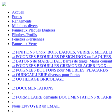
Accueil
Portes
Rangements
Mobiliers divers
Panneaux Plaques Etageres
Plinthes /Profils
Fenetres /Persiennes
Panneaux Verre
..: FiNiTiONS Choix: BOIS, LAQUES, VERRES, METALLI
..: POIGNEES BEQUILLES DESIGN INOX ou LAQUEE
..: BATONS de MARECHAL, Barres de tirage, Mains courante
..: POIGNEES BEQUILLES CREMONES ACIER INOX ou
..: POIGNEES BOUTONS pour MEUBLES, PLACARDS
..: QUINCAILLERIE diverses pour Portes
..: OUTILLAGE BRICOLAGE
..: DOCUMENTATIONS
.
..: FORMULAIRE demande DOCUMENTATiONS & TARI
.
Nous ENVOYER un EMAiL
.