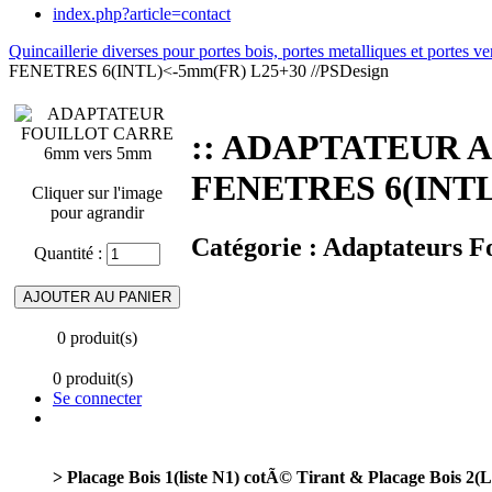
index.php?article=contact
Quincaillerie diverses pour portes bois, portes metalliques et portes ve
FENETRES 6(INTL)<-5mm(FR) L25+30 //PSDesign
:: ADAPTATEUR A
FENETRES 6(INTL)
Cliquer sur l'image
pour agrandir
Catégorie :
Adaptateurs Fo
Quantité :
0 produit(s)
0 produit(s)
Se connecter
> Placage Bois 1(liste N1) cotÃ© Tirant & Placage Bois 2(