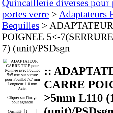
Quincaillerie diverses pour 
portes verre
>
Adaptateurs F
Bequilles
> ADAPTATEUR 
POIGNEE 5<-7(SERRURE)-
7) (unit)/PSDsgn
:: ADAPTATE
CARRE POIG
>5mm L110 (1
Cliquer sur l'image
pour agrandir
(unit)/PSDsg
Quantité :