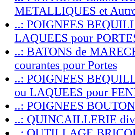
METALLIQUES et Autr
..: POIGNEES BEQUIL
LAQUEES pour PORT
..: BATONS de MARECHAL
courantes pour Portes
..: POIGNEES BEQUI
ou LAQUEES pour FE
..: POIGNEES BOUTO
..: QUINCAILLERIE dive
..: OUTILLAGE BRIC