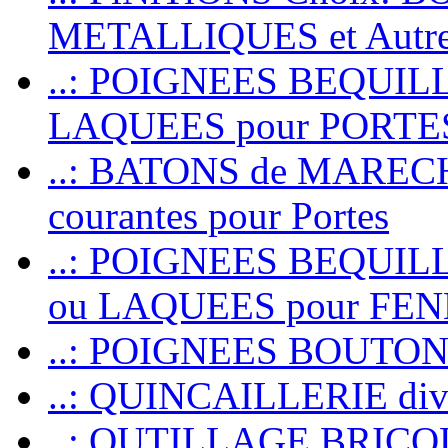
METALLIQUES et Autr
..: POIGNEES BEQUIL
LAQUEES pour PORT
..: BATONS de MARECHAL
courantes pour Portes
..: POIGNEES BEQUI
ou LAQUEES pour FE
..: POIGNEES BOUTO
..: QUINCAILLERIE dive
..: OUTILLAGE BRIC