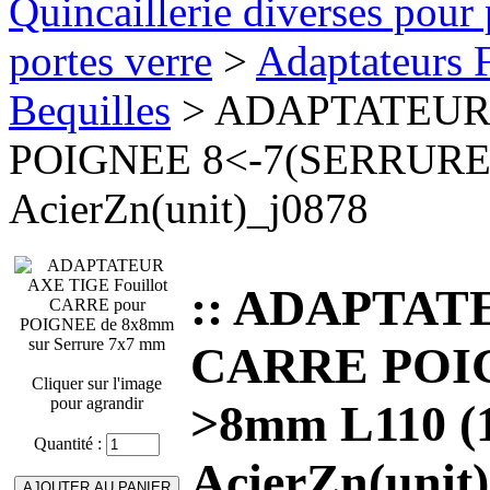
Quincaillerie diverses pour 
portes verre
>
Adaptateurs F
Bequilles
> ADAPTATEUR 
POIGNEE 8<-7(SERRURE)
AcierZn(unit)_j0878
:: ADAPTATE
CARRE POIG
Cliquer sur l'image
pour agrandir
>8mm L110 (
Quantité :
AcierZn(unit