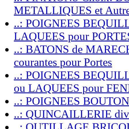
METALLIQUES et Autr
..: POIGNEES BEQUIL
LAQUEES pour PORT
..: BATONS de MARECHAL
courantes pour Portes
..: POIGNEES BEQUI
ou LAQUEES pour FE
..: POIGNEES BOUTO
..: QUINCAILLERIE dive
..: OUTILLAGE BRIC