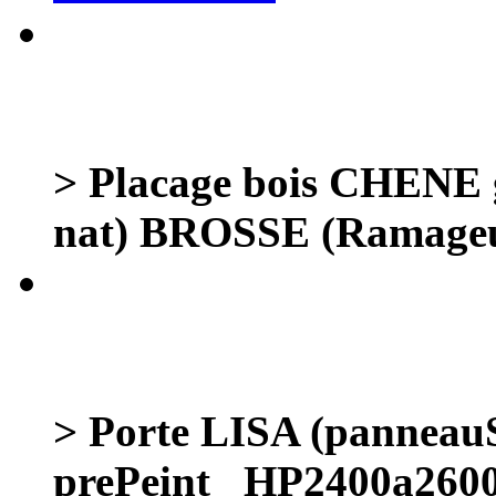
> Placage bois CHENE g
nat) BROSSE (Ramageu
> Porte LISA (panneauS
prePeint _HP2400a260