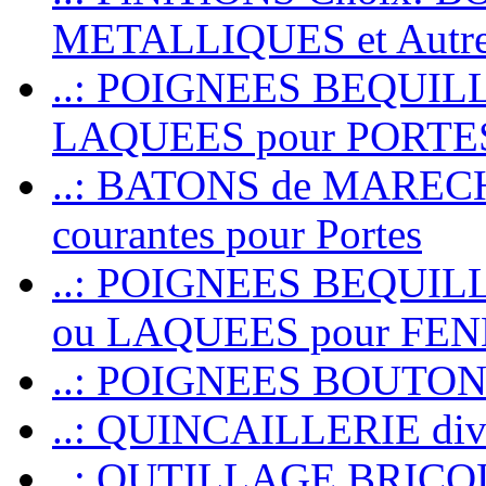
METALLIQUES et Autr
..: POIGNEES BEQUIL
LAQUEES pour PORT
..: BATONS de MARECHAL
courantes pour Portes
..: POIGNEES BEQUI
ou LAQUEES pour FE
..: POIGNEES BOUTO
..: QUINCAILLERIE dive
..: OUTILLAGE BRIC