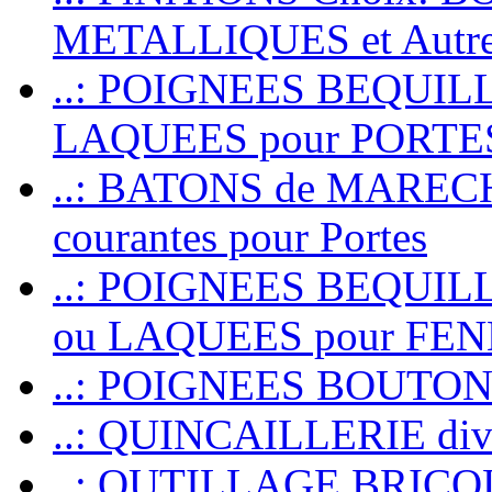
METALLIQUES et Autr
..: POIGNEES BEQUIL
LAQUEES pour PORT
..: BATONS de MARECHAL
courantes pour Portes
..: POIGNEES BEQUI
ou LAQUEES pour FE
..: POIGNEES BOUTO
..: QUINCAILLERIE dive
..: OUTILLAGE BRIC