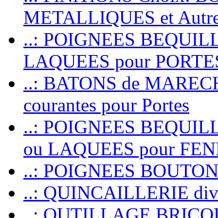
METALLIQUES et Autr
..: POIGNEES BEQUIL
LAQUEES pour PORT
..: BATONS de MARECHAL
courantes pour Portes
..: POIGNEES BEQUI
ou LAQUEES pour FE
..: POIGNEES BOUTO
..: QUINCAILLERIE dive
..: OUTILLAGE BRIC