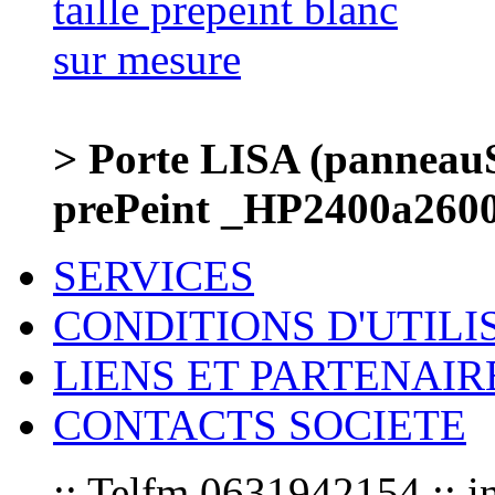
> Porte LISA (panneauS
prePeint _HP2400a260
SERVICES
CONDITIONS D'UTILI
LIENS ET PARTENAIR
CONTACTS SOCIETE
:: Telfm 0631942154 :