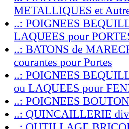
METALLIQUES et Autr
..: POIGNEES BEQUIL
LAQUEES pour PORT
..: BATONS de MARECHAL
courantes pour Portes
..: POIGNEES BEQUI
ou LAQUEES pour FE
..: POIGNEES BOUTO
..: QUINCAILLERIE dive
..: OUTILLAGE BRIC