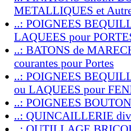
METALLIQUES et Autr
..: POIGNEES BEQUIL
LAQUEES pour PORT
..: BATONS de MARECHAL
courantes pour Portes
..: POIGNEES BEQUI
ou LAQUEES pour FE
..: POIGNEES BOUTO
..: QUINCAILLERIE dive
..: OUTILLAGE BRIC