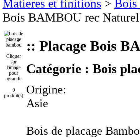
Matieres et finitions
>
Bois 
Bois BAMBOU rec Naturel
:: Placage Bois 
Cliquer
sur
Catégorie :
Bois pla
l'image
pour
agrandir
Origine:
0
produit(s)
Asie
Bois de placage Bambou