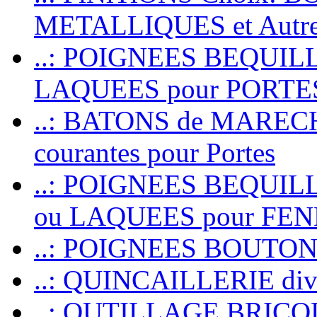
METALLIQUES et Autr
..: POIGNEES BEQUIL
LAQUEES pour PORT
..: BATONS de MARECHAL
courantes pour Portes
..: POIGNEES BEQUI
ou LAQUEES pour FE
..: POIGNEES BOUTO
..: QUINCAILLERIE dive
..: OUTILLAGE BRIC