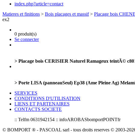
index.php?article=contact
Matieres et finitions
>
Bois placages et massif
>
Placage bois CHEN
ex2
0 produit(s)
Se connecter
> Placage bois CERISIER Naturel Ramageux teintÃ© c80
> Porte LISA (panneauSeul) Ep38 (Ame Pleine Ag) Melam
SERVICES
CONDITIONS D'UTILISATION
LIENS ET PARTENAIRES
CONTACTS SOCIETE
:: Telfm 0631942154 :: infoAROBASbomportPOINTfr
© BOMPORT ® - PASCOAL sarl - tous droits reserves © 2003-2026 