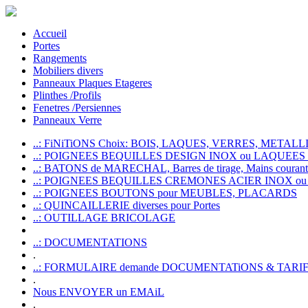
Accueil
Portes
Rangements
Mobiliers divers
Panneaux Plaques Etageres
Plinthes /Profils
Fenetres /Persiennes
Panneaux Verre
..: FiNiTiONS Choix: BOIS, LAQUES, VERRES, METALLI
..: POIGNEES BEQUILLES DESIGN INOX ou LAQUEE
..: BATONS de MARECHAL, Barres de tirage, Mains courante
..: POIGNEES BEQUILLES CREMONES ACIER INOX ou
..: POIGNEES BOUTONS pour MEUBLES, PLACARDS
..: QUINCAILLERIE diverses pour Portes
..: OUTILLAGE BRICOLAGE
..: DOCUMENTATIONS
.
..: FORMULAIRE demande DOCUMENTATiONS & TARI
.
Nous ENVOYER un EMAiL
.