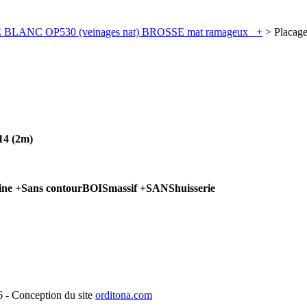
E BLANC OP530 (veinages nat) BROSSE mat ramageux _+
> Placag
14 (2m)
ine +Sans contourBOISmassif +SANShuisserie
- Conception du site
orditona.com