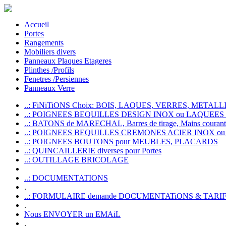
Accueil
Portes
Rangements
Mobiliers divers
Panneaux Plaques Etageres
Plinthes /Profils
Fenetres /Persiennes
Panneaux Verre
..: FiNiTiONS Choix: BOIS, LAQUES, VERRES, METALLI
..: POIGNEES BEQUILLES DESIGN INOX ou LAQUEE
..: BATONS de MARECHAL, Barres de tirage, Mains courante
..: POIGNEES BEQUILLES CREMONES ACIER INOX ou
..: POIGNEES BOUTONS pour MEUBLES, PLACARDS
..: QUINCAILLERIE diverses pour Portes
..: OUTILLAGE BRICOLAGE
..: DOCUMENTATIONS
.
..: FORMULAIRE demande DOCUMENTATiONS & TARI
.
Nous ENVOYER un EMAiL
.