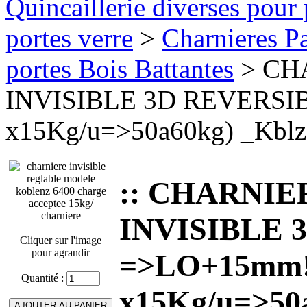
Quincaillerie diverses pour 
portes verre
>
Charnieres Pa
portes Bois Battantes
> CH
INVISIBLE 3D REVERSI
x15Kg/u=>50a60kg) _Kbl
:: CHARNI
INVISIBLE 
Cliquer sur l'image
pour agrandir
=>LO+15mm!
Quantité :
x15Kg/u=>50