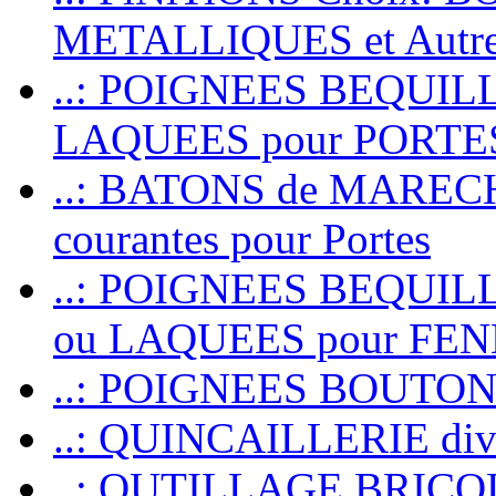
METALLIQUES et Autr
..: POIGNEES BEQUIL
LAQUEES pour PORT
..: BATONS de MARECHAL
courantes pour Portes
..: POIGNEES BEQUI
ou LAQUEES pour FE
..: POIGNEES BOUTO
..: QUINCAILLERIE dive
..: OUTILLAGE BRIC