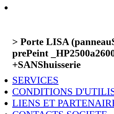
> Porte LISA (panneauS
prePeint _HP2500a260
+SANShuisserie
SERVICES
CONDITIONS D'UTILI
LIENS ET PARTENAIR