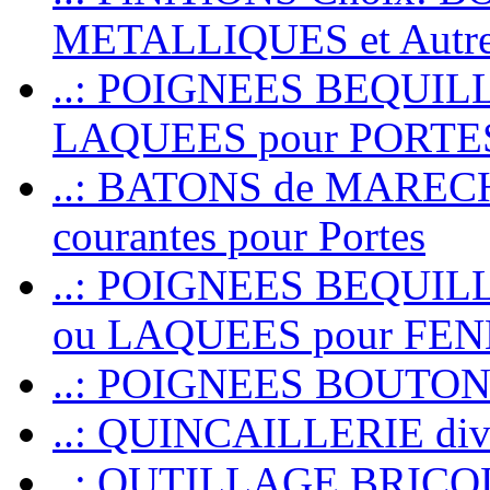
METALLIQUES et Autr
..: POIGNEES BEQUIL
LAQUEES pour PORT
..: BATONS de MARECHAL
courantes pour Portes
..: POIGNEES BEQUI
ou LAQUEES pour FE
..: POIGNEES BOUTO
..: QUINCAILLERIE dive
..: OUTILLAGE BRIC