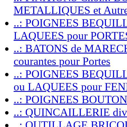
METALLIQUES et Autr
..: POIGNEES BEQUIL
LAQUEES pour PORT
..: BATONS de MARECHAL
courantes pour Portes
..: POIGNEES BEQUI
ou LAQUEES pour FE
..: POIGNEES BOUTO
..: QUINCAILLERIE dive
..: OUTILLAGE BRIC