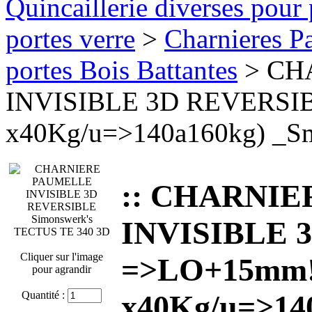
Quincaillerie diverses pour 
portes verre
>
Charnieres Pa
portes Bois Battantes
> CH
INVISIBLE 3D REVERSI
x40Kg/u=>140a160kg) _S
:: CHARNI
INVISIBLE 
Cliquer sur l'image
=>LO+15mm!
pour agrandir
Quantité :
x40Kg/u=>14