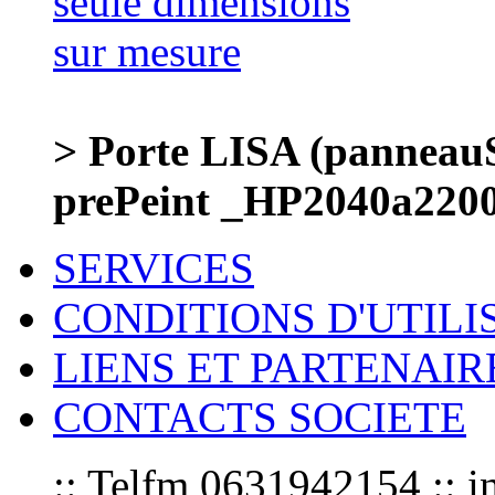
> Porte LISA (panneauS
prePeint _HP2040a220
SERVICES
CONDITIONS D'UTILI
LIENS ET PARTENAIR
CONTACTS SOCIETE
:: Telfm 0631942154 :