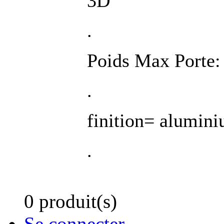
3D
.
Poids Max Porte:
.
finition= alumini
.
0 produit(s)
Se connecter