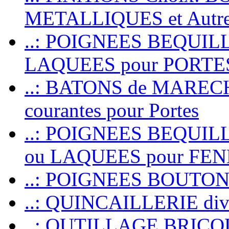
METALLIQUES et Autr
..: POIGNEES BEQUIL
LAQUEES pour PORT
..: BATONS de MARECHAL
courantes pour Portes
..: POIGNEES BEQUI
ou LAQUEES pour FE
..: POIGNEES BOUTO
..: QUINCAILLERIE dive
..: OUTILLAGE BRIC