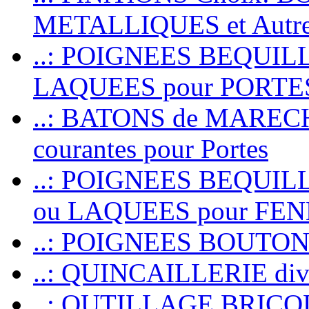
METALLIQUES et Autr
..: POIGNEES BEQUIL
LAQUEES pour PORT
..: BATONS de MARECHAL
courantes pour Portes
..: POIGNEES BEQUI
ou LAQUEES pour FE
..: POIGNEES BOUTO
..: QUINCAILLERIE dive
..: OUTILLAGE BRIC