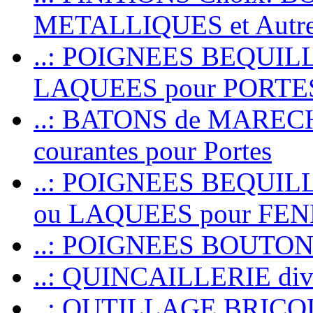
METALLIQUES et Autr
..: POIGNEES BEQUIL
LAQUEES pour PORT
..: BATONS de MARECHAL
courantes pour Portes
..: POIGNEES BEQUI
ou LAQUEES pour FE
..: POIGNEES BOUTO
..: QUINCAILLERIE dive
..: OUTILLAGE BRIC