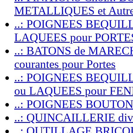
METALLIQUES et Autr
..: POIGNEES BEQUIL
LAQUEES pour PORT
..: BATONS de MARECHAL
courantes pour Portes
..: POIGNEES BEQUI
ou LAQUEES pour FE
..: POIGNEES BOUTO
..: QUINCAILLERIE dive
..: OUTILLAGE BRIC