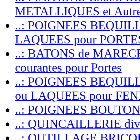
METALLIQUES et Autr
..: POIGNEES BEQUIL
LAQUEES pour PORT
..: BATONS de MARECHAL
courantes pour Portes
..: POIGNEES BEQUI
ou LAQUEES pour FE
..: POIGNEES BOUTO
..: QUINCAILLERIE dive
..: OUTILLAGE BRIC