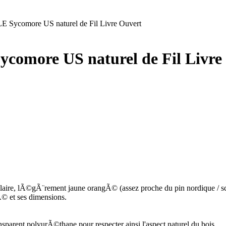
 Sycomore US naturel de Fil Livre Ouvert
ycomore US naturel de Fil Livre
claire, lÃ©gÃ¨rement jaune orangÃ© (assez proche du pin nordique / sc
© et ses dimensions.
sparent polyurÃ©thane pour respecter ainsi l'aspect naturel du bois.