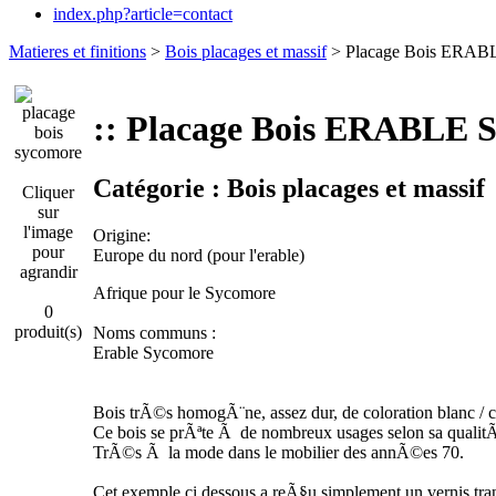
index.php?article=contact
Matieres et finitions
>
Bois placages et massif
> Placage Bois ERABLE
:: Placage Bois ERABLE S
Catégorie :
Bois placages et massif
Cliquer
sur
l'image
Origine:
pour
Europe du nord (pour l'erable)
agrandir
Afrique pour le Sycomore
0
produit(s)
Noms communs :
Erable Sycomore
Bois trÃ©s homogÃ¨ne, assez dur, de coloration blanc / 
Ce bois se prÃªte Ã de nombreux usages selon sa qualitÃ
TrÃ©s Ã la mode dans le mobilier des annÃ©es 70.
Cet exemple ci dessous a reÃ§u simplement un vernis tran