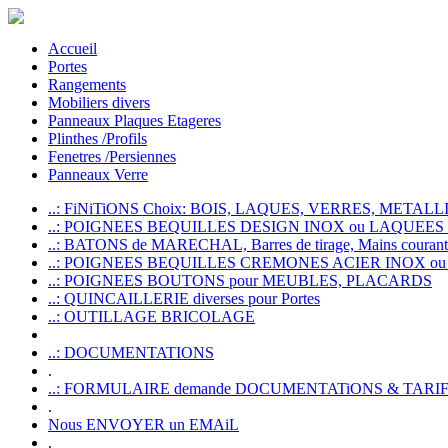
Accueil
Portes
Rangements
Mobiliers divers
Panneaux Plaques Etageres
Plinthes /Profils
Fenetres /Persiennes
Panneaux Verre
..: FiNiTiONS Choix: BOIS, LAQUES, VERRES, METALLI
..: POIGNEES BEQUILLES DESIGN INOX ou LAQUEE
..: BATONS de MARECHAL, Barres de tirage, Mains courante
..: POIGNEES BEQUILLES CREMONES ACIER INOX ou
..: POIGNEES BOUTONS pour MEUBLES, PLACARDS
..: QUINCAILLERIE diverses pour Portes
..: OUTILLAGE BRICOLAGE
..: DOCUMENTATIONS
.
..: FORMULAIRE demande DOCUMENTATiONS & TARI
.
Nous ENVOYER un EMAiL
.