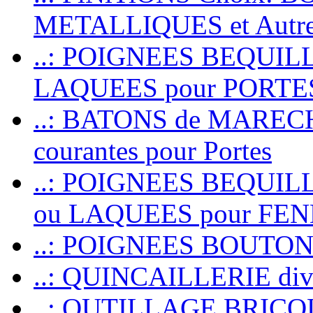
METALLIQUES et Autr
..: POIGNEES BEQUIL
LAQUEES pour PORT
..: BATONS de MARECHAL
courantes pour Portes
..: POIGNEES BEQUI
ou LAQUEES pour FE
..: POIGNEES BOUTO
..: QUINCAILLERIE dive
..: OUTILLAGE BRIC