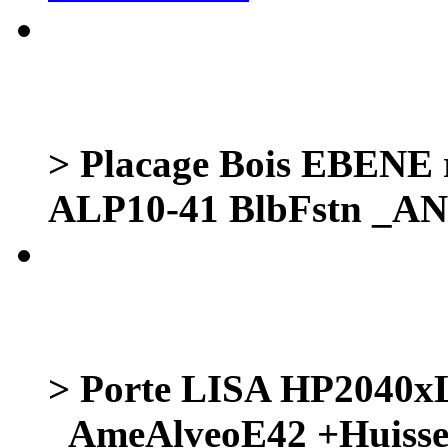
> Placage Bois EBENE r
ALP10-41 BlbFstn _A
> Porte LISA HP2040
_AmeAlveoE42 +Huiss