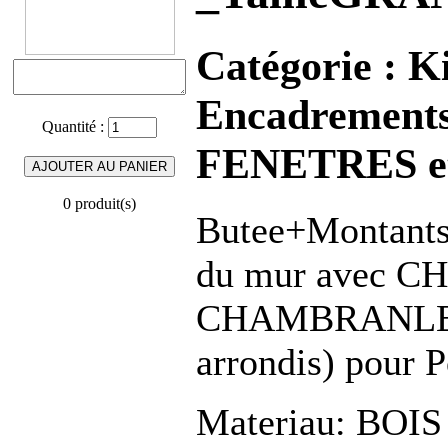
Catégorie :
K
Encadrements
Quantité :
FENETRES et
0 produit(s)
Butee+Montants+
du mur avec 
CHAMBRANLES
arrondis) pour P
Materiau: BOI