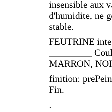
insensible aux v
d'humidite, ne g
stable.
FEUTRINE integ
_________ Coul
MARRON, NOIR,
finition: prePe
Fin.
.