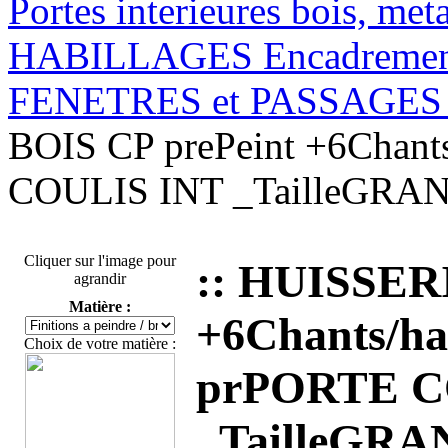
Portes interieures bois, met
HABILLAGES Encadrement
FENETRES et PASSAGES c
BOIS CP prePeint +6Chants
COULIS INT _TailleGRA
Cliquer sur l'image pour
:: HUISSER
agrandir
Matière :
+6Chants/hab
Choix de votre matière :
prPORTE C
_TailleGR