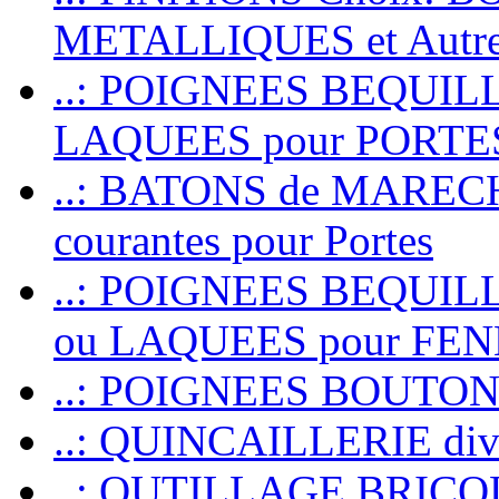
METALLIQUES et Autr
..: POIGNEES BEQUIL
LAQUEES pour PORT
..: BATONS de MARECHAL
courantes pour Portes
..: POIGNEES BEQUI
ou LAQUEES pour FE
..: POIGNEES BOUTO
..: QUINCAILLERIE dive
..: OUTILLAGE BRIC