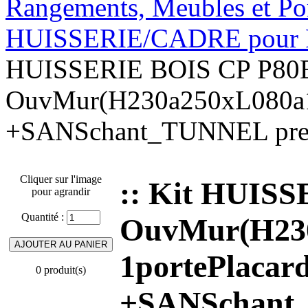
Rangements, Meubles et Por
HUISSERIE/CADRE pour Fa
HUISSERIE BOIS CP P80
OuvMur(H230a250xL080a1
+SANSchant_TUNNEL pre
Cliquer sur l'image
:: Kit HUIS
pour agrandir
Quantité :
OuvMur(H230
1portePlaca
0 produit(s)
+SANSchant_