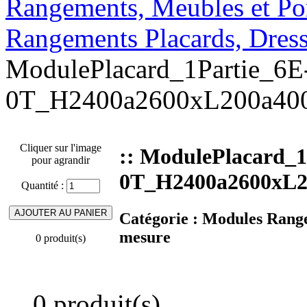
Rangements, Meubles et Por
Rangements Placards, Dre
ModulePlacard_1Partie_6
0T_H2400a2600xL200a400
Cliquer sur l'image
:: ModulePlacard_
pour agrandir
0T_H2400a2600xL2
Quantité :
Catégorie :
Modules Range
mesure
0 produit(s)
0 produit(s)