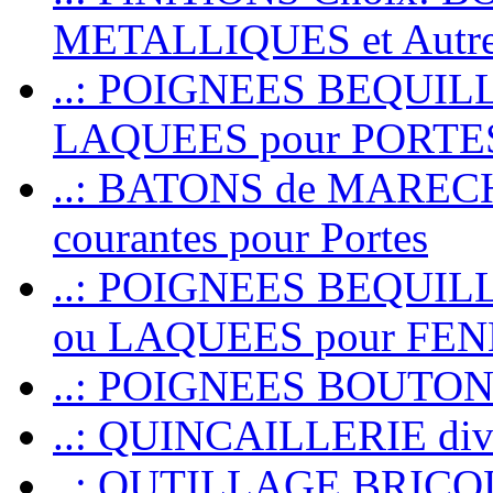
METALLIQUES et Autr
..: POIGNEES BEQUIL
LAQUEES pour PORT
..: BATONS de MARECHAL
courantes pour Portes
..: POIGNEES BEQUI
ou LAQUEES pour FE
..: POIGNEES BOUTO
..: QUINCAILLERIE dive
..: OUTILLAGE BRIC