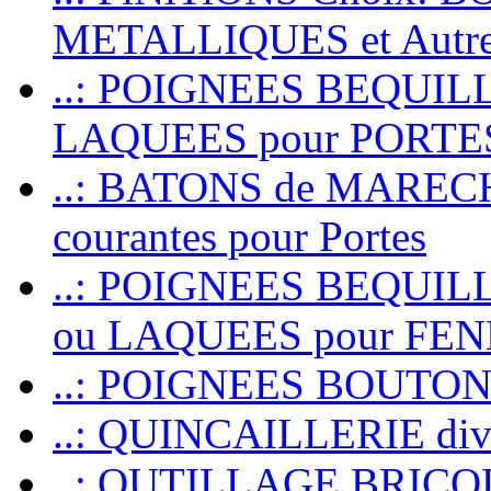
METALLIQUES et Autr
..: POIGNEES BEQUIL
LAQUEES pour PORT
..: BATONS de MARECHAL
courantes pour Portes
..: POIGNEES BEQUI
ou LAQUEES pour FE
..: POIGNEES BOUTO
..: QUINCAILLERIE dive
..: OUTILLAGE BRIC