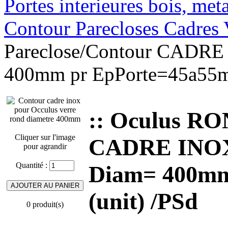
Portes interieures bois, met
Contour Parecloses Cadres 
Pareclose/Contour CADRE
400mm pr EpPorte=45a55m
:: Oculus RO
Cliquer sur l'image
CADRE INOX
pour agrandir
Quantité :
Diam= 400mm
(unit) /PSd
0 produit(s)