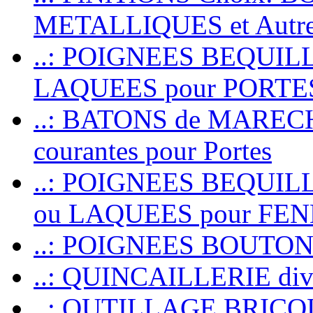
METALLIQUES et Autr
..: POIGNEES BEQUIL
LAQUEES pour PORT
..: BATONS de MARECHAL
courantes pour Portes
..: POIGNEES BEQUI
ou LAQUEES pour FE
..: POIGNEES BOUTO
..: QUINCAILLERIE dive
..: OUTILLAGE BRIC