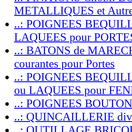
METALLIQUES et Autr
..: POIGNEES BEQUIL
LAQUEES pour PORT
..: BATONS de MARECHAL
courantes pour Portes
..: POIGNEES BEQUI
ou LAQUEES pour FE
..: POIGNEES BOUTO
..: QUINCAILLERIE dive
..: OUTILLAGE BRIC