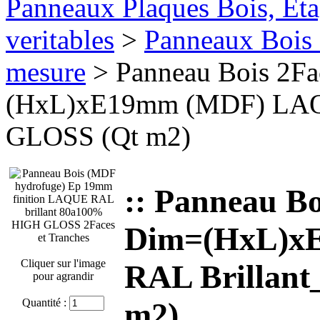
Panneaux Plaques Bois, Eta
veritables
>
Panneaux Bois 
mesure
> Panneau Bois 2F
(HxL)xE19mm (MDF) LAQ
GLOSS (Qt m2)
:: Panneau B
Dim=(HxL)x
Cliquer sur l'image
RAL Brillan
pour agrandir
Quantité :
m2)