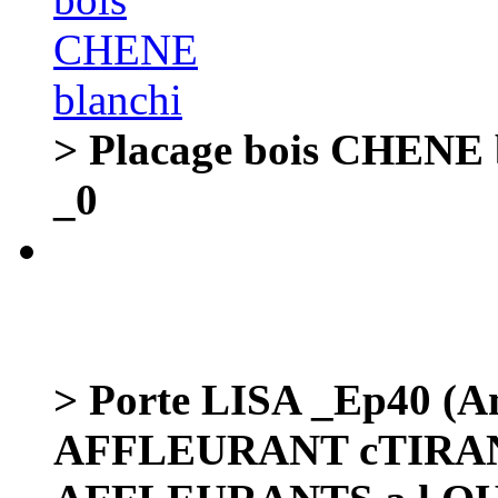
> Placage bois CHENE b
_0
> Porte LISA _Ep40 (Am
AFFLEURANT cTIRA