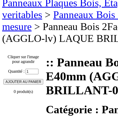
Panneaux Plaques Bois, Eta
veritables
>
Panneaux Bois 
mesure
> Panneau Bois 2F
(AGGLO-lv) LAQUE BRIL
Cliquer sur l'image
:: Panneau B
pour agrandir
Quantité :
E40mm (AGG
BRILLANT-0
0 produit(s)
Catégorie :
Pan