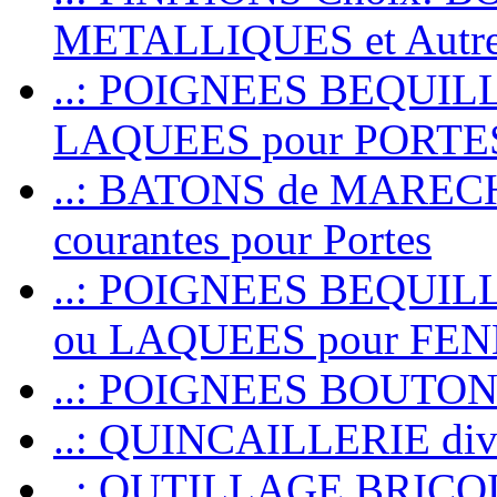
METALLIQUES et Autr
..: POIGNEES BEQUIL
LAQUEES pour PORT
..: BATONS de MARECHAL
courantes pour Portes
..: POIGNEES BEQUI
ou LAQUEES pour FE
..: POIGNEES BOUTO
..: QUINCAILLERIE dive
..: OUTILLAGE BRIC