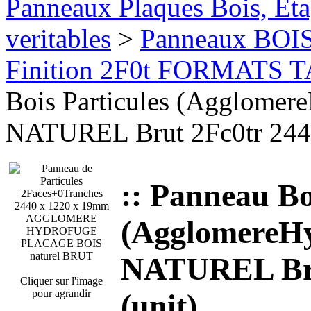
Panneaux Plaques Bois, Eta
veritables
>
Panneaux BOI
Finition 2F0t FORMATS
Bois Particules (Agglom
NATUREL Brut 2Fc0tr 2440
:: Panneau Bo
(AgglomereH
NATUREL Bru
Cliquer sur l'image
pour agrandir
(unit)