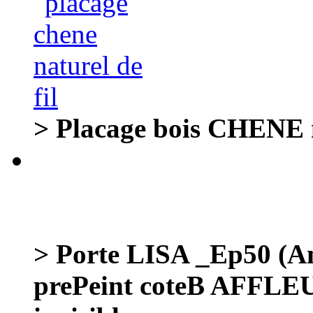
> Placage bois CHENE n
> Porte LISA _Ep50 (A
prePeint coteB AFF