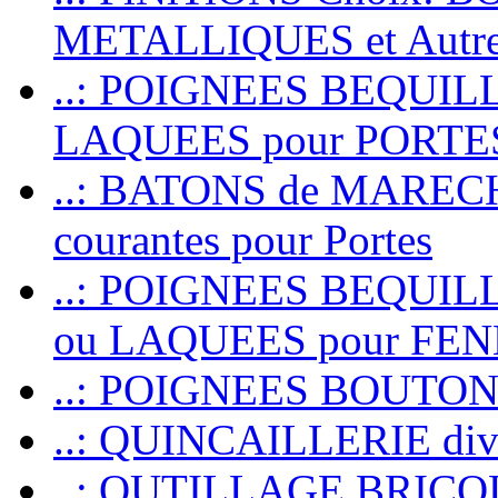
METALLIQUES et Autr
..: POIGNEES BEQUIL
LAQUEES pour PORT
..: BATONS de MARECHAL
courantes pour Portes
..: POIGNEES BEQUI
ou LAQUEES pour FE
..: POIGNEES BOUTO
..: QUINCAILLERIE dive
..: OUTILLAGE BRIC