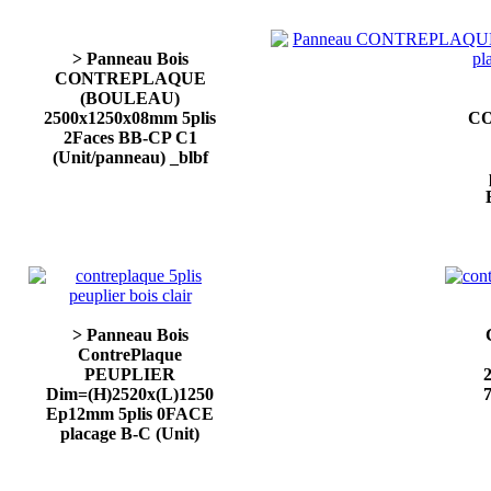
> Panneau Bois
CONTREPLAQUE
(BOULEAU)
2500x1250x08mm 5plis
C
2Faces BB-CP C1
(Unit/panneau) _blbf
> Panneau Bois
ContrePlaque
PEUPLIER
Dim=(H)2520x(L)1250
7
Ep12mm 5plis 0FACE
placage B-C (Unit)