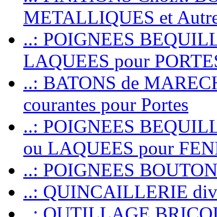
METALLIQUES et Autr
..: POIGNEES BEQUIL
LAQUEES pour PORT
..: BATONS de MARECHAL
courantes pour Portes
..: POIGNEES BEQUI
ou LAQUEES pour FE
..: POIGNEES BOUTO
..: QUINCAILLERIE dive
..: OUTILLAGE BRIC