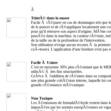
Â
TeintÃ© dans la masse
Facile Ã rÃ©parer en cas de dommages tels que les 
de le poncer et de rÃ©appliquer localement une cou
pour qu'il retrouve son aspect d'origine. MÃªme 
passÃ©e dans la machine, la couleur rÃ©siste, 
de la taille ou de la profondeur de l'intervention.
Son utilisation n'exige aucun recours Ã la peinture
coÃ»teuse). L'application d'une bordure n'est pas 
Facile Ã Usiner
C'est en moyenne 30% plus rÃ©sistant que le MDF 
utilisÃ© Ã des fins structurelles.
GrÃ¢ce Ã l'addition de rÃ©sines dans sa composit
une plus grande cohÃ©sion interne, laquelle lui co
grande rÃ©sistance mÃ©canique.
Non Toxique
Les Ã©missions de formaldÃ©hyde restent dans les
imposÃ©es par les normes europÃ©ennes en vigue