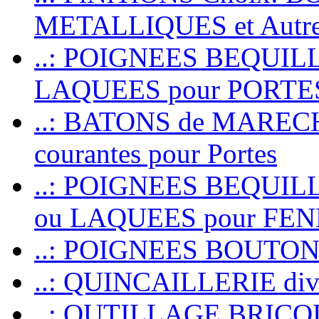
METALLIQUES et Autr
..: POIGNEES BEQUIL
LAQUEES pour PORT
..: BATONS de MARECHAL
courantes pour Portes
..: POIGNEES BEQUI
ou LAQUEES pour FE
..: POIGNEES BOUTO
..: QUINCAILLERIE dive
..: OUTILLAGE BRIC