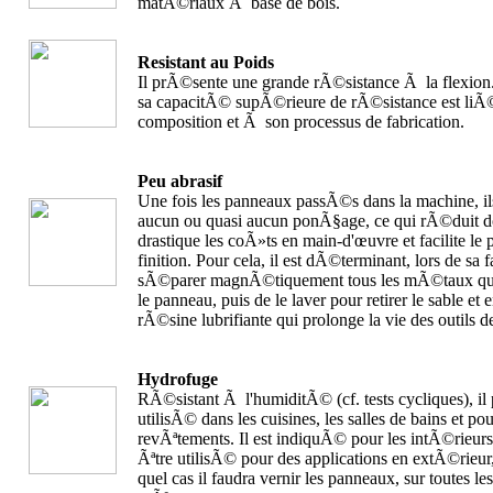
matÃ©riaux Ã base de bois.
Resistant au Poids
Il prÃ©sente une grande rÃ©sistance Ã la flexion.
sa capacitÃ© supÃ©rieure de rÃ©sistance est li
composition et Ã son processus de fabrication.
Peu abrasif
Une fois les panneaux passÃ©s dans la machine, il
aucun ou quasi aucun ponÃ§age, ce qui rÃ©duit 
drastique les coÃ»ts en main-d'œuvre et facilite le 
finition. Pour cela, il est dÃ©terminant, lors de sa f
sÃ©parer magnÃ©tiquement tous les mÃ©taux qui 
le panneau, puis de le laver pour retirer le sable et e
rÃ©sine lubrifiante qui prolonge la vie des outils d
Hydrofuge
RÃ©sistant Ã l'humiditÃ© (cf. tests cycliques), il 
utilisÃ© dans les cuisines, les salles de bains et pou
revÃªtements. Il est indiquÃ© pour les intÃ©rieurs
Ãªtre utilisÃ© pour des applications en extÃ©rieur,
quel cas il faudra vernir les panneaux, sur toutes les