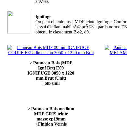
arÃªtes.
Ignifuge
On peut obtenir aussi MDF teinte Ignifuge. Co
l'essai d'inflammabilitÃ© prÃ©vu par la norme EN
obtenu le classement B-s2, d0.
> Panneau Bois (MDF
Ignf Brt) E09
IGNIFUGE 3050 x 1220
mm Brut (Unit)
_blb-unil
> Panneau Bois medium
MDF GRIS teinte
masse ep19mm
+Finition Vernis