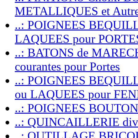
METALLIQUES et Autr
..: POIGNEES BEQUIL
LAQUEES pour PORT
..: BATONS de MARECHAL
courantes pour Portes
..: POIGNEES BEQUI
ou LAQUEES pour FE
..: POIGNEES BOUTO
..: QUINCAILLERIE dive
..: OUTILLAGE BRIC