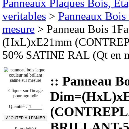
Panneaux Plaques Bois, Eta
veritables
>
Panneaux Bois 
mesure
> Panneau Bois 1F
(HxL)xE21mm (CONTRE
50% SATINE RAL (Qt en 
:: Panneau B
Cliquer sur l'image
Dim=(HxL)x
pour agrandir
Quantité :
(CONTREPL
BRILLANT-5
0 produit(s)