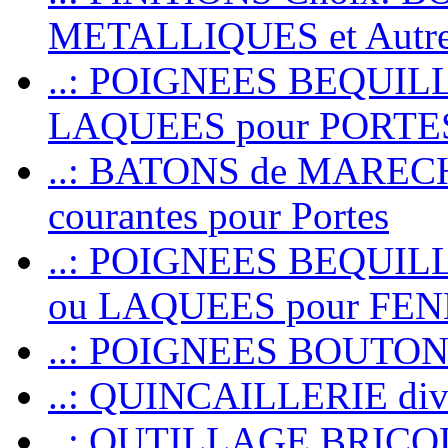
METALLIQUES et Autr
..: POIGNEES BEQUIL
LAQUEES pour PORT
..: BATONS de MARECHAL
courantes pour Portes
..: POIGNEES BEQUI
ou LAQUEES pour FE
..: POIGNEES BOUTO
..: QUINCAILLERIE dive
..: OUTILLAGE BRIC