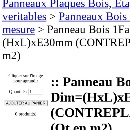
Panneaux Plaques Bois, Eta
veritables
>
Panneaux Bois 
mesure
> Panneau Bois 1F
(HxL)xE30mm (CONTREPLA
m2)
Cliquer sur l'image
:: Panneau B
pour agrandir
Quantité :
Dim=(HxL)x
(CONTREPLA
0 produit(s)
(Qt en m2)