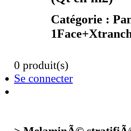
Catégorie :
Pan
1Face+Xtranch
0 produit(s)
Se connecter
> MelaminÃ© stratifi