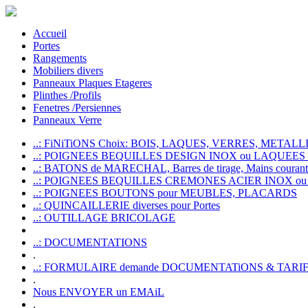
Accueil
Portes
Rangements
Mobiliers divers
Panneaux Plaques Etageres
Plinthes /Profils
Fenetres /Persiennes
Panneaux Verre
..: FiNiTiONS Choix: BOIS, LAQUES, VERRES, METALLI
..: POIGNEES BEQUILLES DESIGN INOX ou LAQUEE
..: BATONS de MARECHAL, Barres de tirage, Mains courante
..: POIGNEES BEQUILLES CREMONES ACIER INOX ou
..: POIGNEES BOUTONS pour MEUBLES, PLACARDS
..: QUINCAILLERIE diverses pour Portes
..: OUTILLAGE BRICOLAGE
..: DOCUMENTATIONS
.
..: FORMULAIRE demande DOCUMENTATiONS & TARI
.
Nous ENVOYER un EMAiL
.