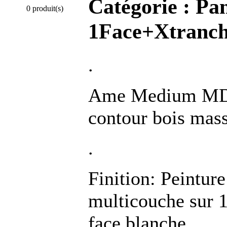
Catégorie :
Pan
0 produit(s)
1Face+Xtranch
.
Ame Medium MDF
contour bois mass
.
Finition: Peintur
multicouche sur 1 
face blanche