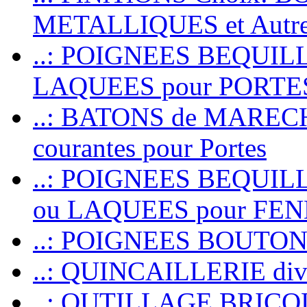
METALLIQUES et Autr
..: POIGNEES BEQUIL
LAQUEES pour PORT
..: BATONS de MARECHAL
courantes pour Portes
..: POIGNEES BEQUI
ou LAQUEES pour FE
..: POIGNEES BOUTO
..: QUINCAILLERIE dive
..: OUTILLAGE BRIC