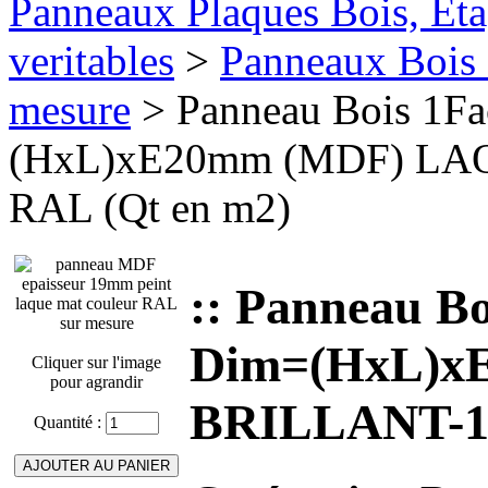
Panneaux Plaques Bois, Eta
veritables
>
Panneaux Bois 
mesure
> Panneau Bois 1F
(HxL)xE20mm (MDF) L
RAL (Qt en m2)
:: Panneau B
Dim=(HxL)x
Cliquer sur l'image
pour agrandir
BRILLANT-1
Quantité :