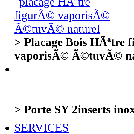
> Placage Bois HÃªtre
vaporisÃ© Ã©tuvÃ© na
> Porte SY 2inserts in
SERVICES