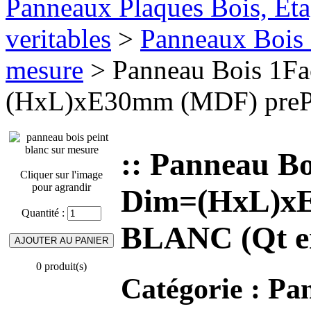
Panneaux Plaques Bois, Eta
veritables
>
Panneaux Bois 
mesure
> Panneau Bois 1F
(HxL)xE30mm (MDF) preP
:: Panneau B
Cliquer sur l'image
pour agrandir
Dim=(HxL)xE
Quantité :
BLANC (Qt e
0 produit(s)
Catégorie :
Pan