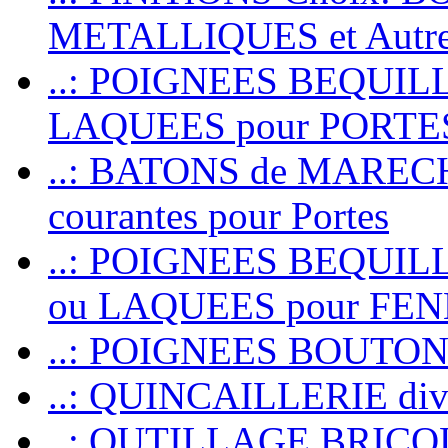
METALLIQUES et Autr
..: POIGNEES BEQUIL
LAQUEES pour PORT
..: BATONS de MARECHAL
courantes pour Portes
..: POIGNEES BEQUI
ou LAQUEES pour FE
..: POIGNEES BOUTO
..: QUINCAILLERIE dive
..: OUTILLAGE BRIC