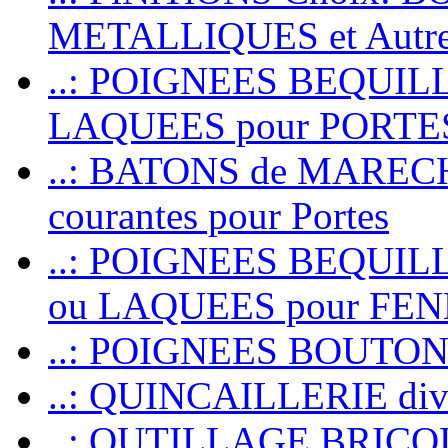
METALLIQUES et Autr
..: POIGNEES BEQUIL
LAQUEES pour PORT
..: BATONS de MARECHAL
courantes pour Portes
..: POIGNEES BEQUI
ou LAQUEES pour FE
..: POIGNEES BOUTO
..: QUINCAILLERIE dive
..: OUTILLAGE BRIC