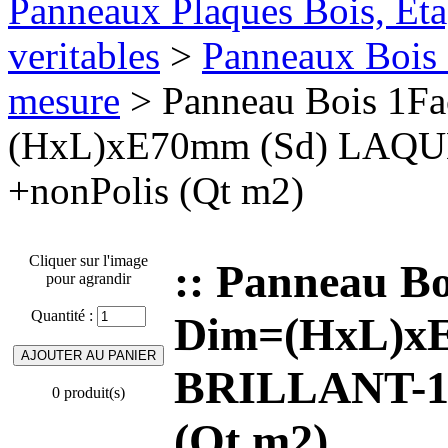
Panneaux Plaques Bois, Eta
veritables
>
Panneaux Bois 
mesure
> Panneau Bois 1F
(HxL)xE70mm (Sd) LAQ
+nonPolis (Qt m2)
Cliquer sur l'image
:: Panneau B
pour agrandir
Quantité :
Dim=(HxL)x
BRILLANT-1
0 produit(s)
(Qt m2)