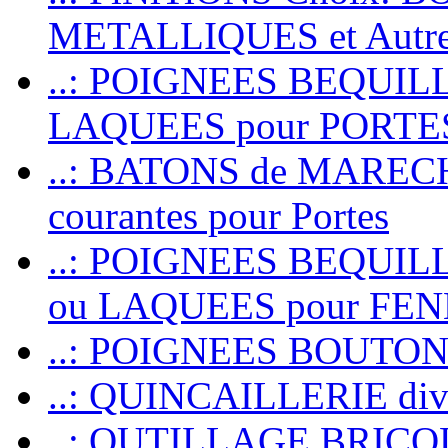
METALLIQUES et Autr
..: POIGNEES BEQUIL
LAQUEES pour PORT
..: BATONS de MARECHAL
courantes pour Portes
..: POIGNEES BEQUI
ou LAQUEES pour FE
..: POIGNEES BOUTO
..: QUINCAILLERIE dive
..: OUTILLAGE BRIC