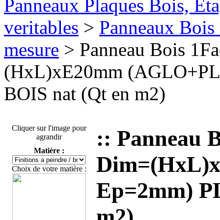
Panneaux Plaques Bois, Eta
veritables
>
Panneaux Bois 
mesure
> Panneau Bois 1F
(HxL)xE20mm (AGLO+P
BOIS nat (Qt en m2)
Cliquer sur l'image pour
:: Panneau 
agrandir
Matière :
Dim=(HxL
Choix de votre matière :
Ep=2mm) PL
m2)