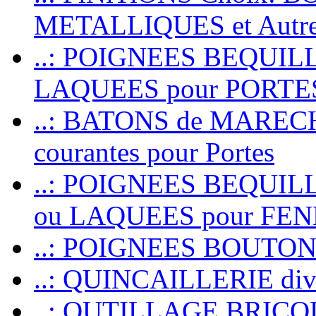
METALLIQUES et Autr
..: POIGNEES BEQUIL
LAQUEES pour PORT
..: BATONS de MARECHAL
courantes pour Portes
..: POIGNEES BEQUI
ou LAQUEES pour FE
..: POIGNEES BOUTO
..: QUINCAILLERIE dive
..: OUTILLAGE BRIC