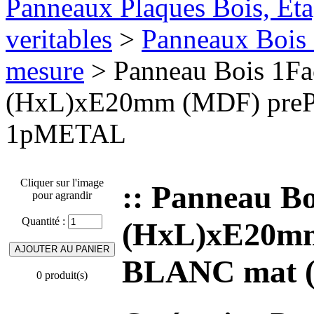
Panneaux Plaques Bois, Eta
veritables
>
Panneaux Bois 
mesure
> Panneau Bois 1F
(HxL)xE20mm (MDF) prePe
1pMETAL
Cliquer sur l'image
:: Panneau B
pour agrandir
Quantité :
(HxL)xE20mm
BLANC mat (
0 produit(s)