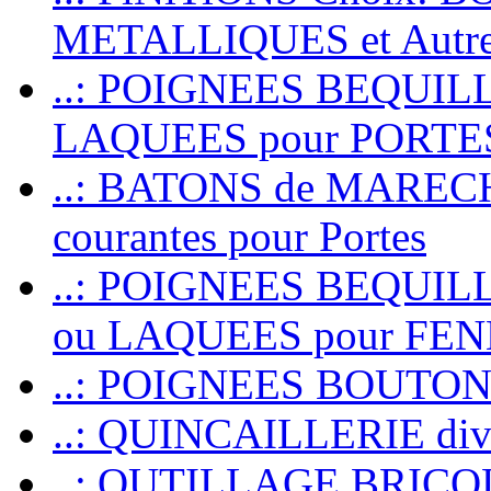
METALLIQUES et Autr
..: POIGNEES BEQUIL
LAQUEES pour PORT
..: BATONS de MARECHAL
courantes pour Portes
..: POIGNEES BEQUI
ou LAQUEES pour FE
..: POIGNEES BOUTO
..: QUINCAILLERIE dive
..: OUTILLAGE BRIC