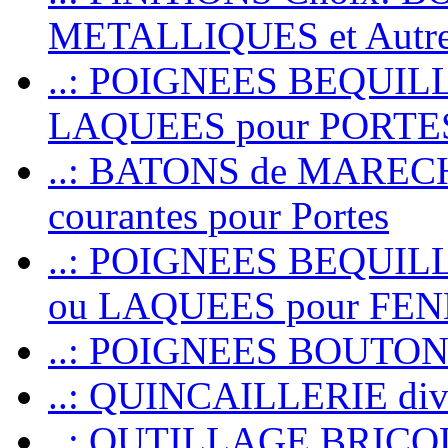
METALLIQUES et Autr
..: POIGNEES BEQUIL
LAQUEES pour PORT
..: BATONS de MARECHAL
courantes pour Portes
..: POIGNEES BEQUI
ou LAQUEES pour FE
..: POIGNEES BOUTO
..: QUINCAILLERIE dive
..: OUTILLAGE BRIC