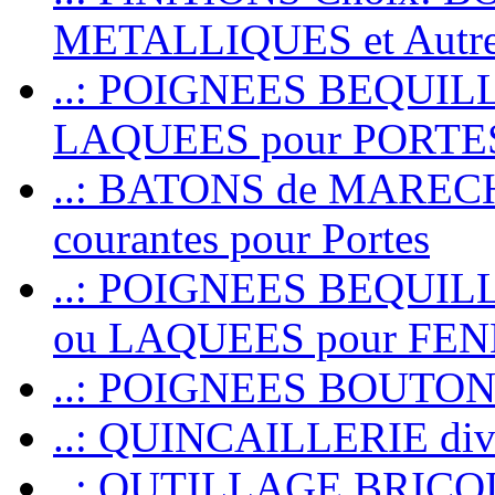
METALLIQUES et Autr
..: POIGNEES BEQUIL
LAQUEES pour PORT
..: BATONS de MARECHAL
courantes pour Portes
..: POIGNEES BEQUI
ou LAQUEES pour FE
..: POIGNEES BOUTO
..: QUINCAILLERIE dive
..: OUTILLAGE BRIC